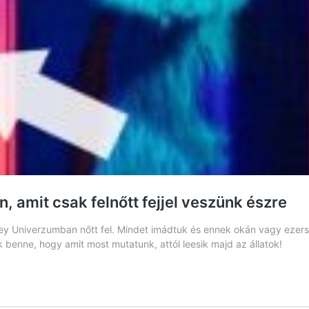
, amit csak felnőtt fejjel veszünk észre
 Univerzumban nőtt fel. Mindet imádtuk és ennek okán vagy ezerszer
 benne, hogy amit most mutatunk, attól leesik majd az állatok!